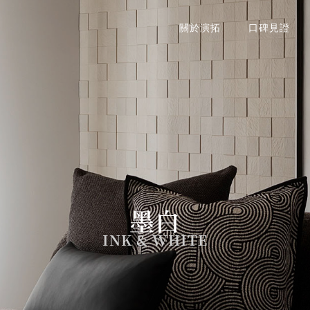
關於演拓
口碑見證
墨白
INK
&
WHITE