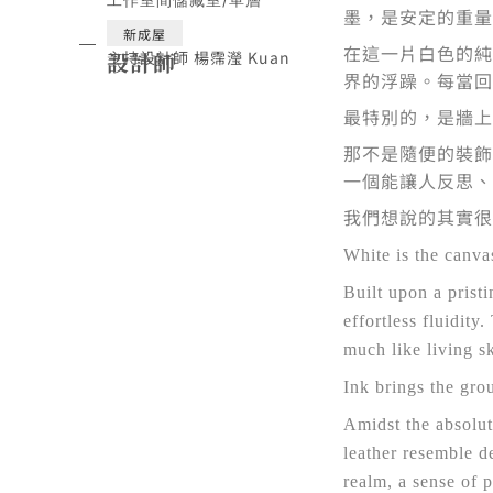
墨，是安定的重量
設
新成屋
在這一片白色的純
設計師
主持設計師 楊霈瀅 Kuan
計
界的浮躁。每當回
最特別的，是牆上
那不是隨便的裝飾
一個能讓人反思、
我們想說的其實很
White is the canvas
Built upon a prist
effortless fluidity
much like living s
Ink brings the gro
Amidst the absolut
leather resemble d
realm, a sense of 