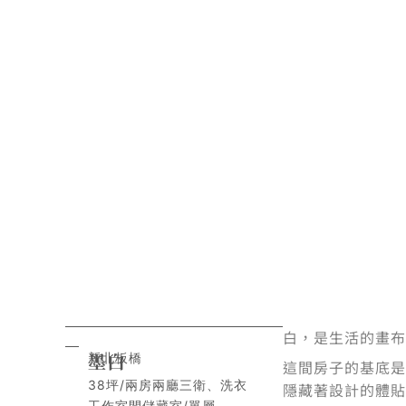
室
內
設
計
｜
高
雄
室
白，是生活的畫布
墨白
新北板橋
這間房子的基底是
內
38坪/兩房兩廳三衛、洗衣
隱藏著設計的體貼
工作室間儲藏室/單層