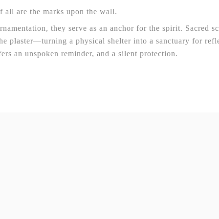
 all are the marks upon the wall.
namentation, they serve as an anchor for the spirit. Sacred sc
e plaster—turning a physical shelter into a sanctuary for refl
ers an unspoken reminder, and a silent protection.