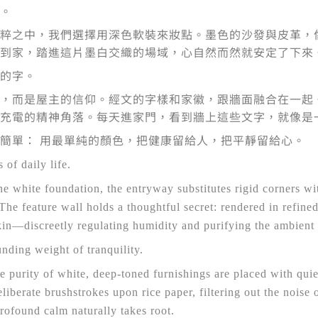
。
粹之中，我們選擇用深色軟裝來妝點。墨色的沙發與皮革，
到家，踏進這片墨白交織的場域，心自然而然就安定了下來
的字。
，而是屋主的信仰。經文的字樣和家徽，跟牆面融合在一起
充電的精神角落。每天進家門，看到牆上這些文字，就像是
簡單： 用最單純的顏色，把健康留給人，把平靜留給心。
 of daily life.
ine white foundation, the entryway substitutes rigid corners w
. The feature wall holds a thoughtful secret: rendered in refined
kin—discreetly regulating humidity and purifying the ambient 
unding weight of tranquility.
e purity of white, deep-toned furnishings are placed with quiet
eliberate brushstrokes upon rice paper, filtering out the nois
profound calm naturally takes root.