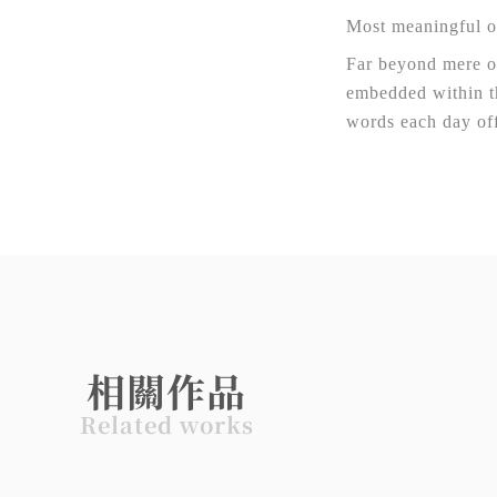
Most meaningful of
Far beyond mere or
embedded within th
words each day off
相關作品
Related
works