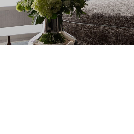
計
－
豪
宅
裝
潢
｜
台
北