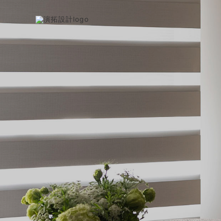
跳
作
至
主
品
要
內
集
容
－
演
拓
空
間
設