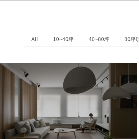
計
－
豪
All
10~40坪
40~80坪
80坪
宅
裝
潢
｜
台
北