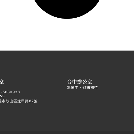
室
台中辦公室
籌備中，敬請期待
7-5880938
ss
雄市鼓山區逢甲路82號