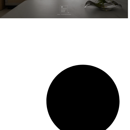
室
View Project ⭢
內
設
計
｜
高
雄
室
內