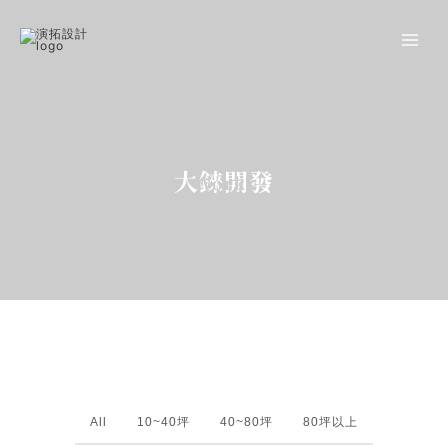
跳
作
至
主
品
要
內
集
容
－
演
大錸開發
Works
拓
空
間
設
計
－
All
10~40坪
40~80坪
80坪以上
豪