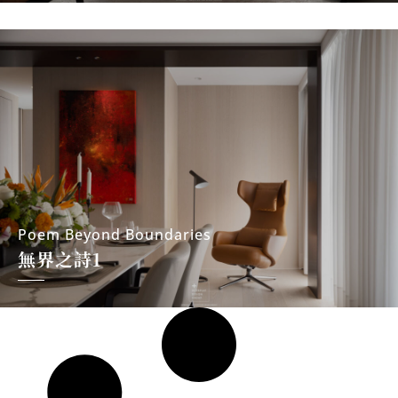
雄
室
內
設
計
Poem Beyond Boundaries
無界之詩1