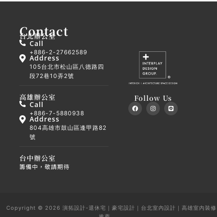
Contact
台北辦公室
Call
+886-2-27662589
Address
105台北市松山區八德路四
段72巷10弄2號
高雄辦公室
Follow Us
Call
F
I
L
a
n
i
+886-7-5880938
c
s
n
Address
e
t
e
b
a
804高雄市鼓山區逢甲路82
o
g
號
o
r
k
a
m
台中辦公室
籌備中，敬請期待
Copyright © 2026 演拓設計-退休宅｜豪宅設計｜台北室內設計｜高雄室內裝修
推薦