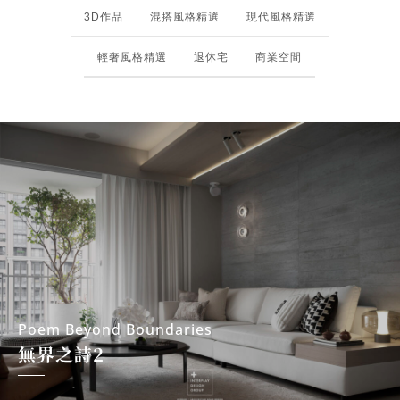
宅
3D作品
混搭風格精選
現代風格精選
裝
輕奢風格精選
退休宅
商業空間
潢
｜
台
北
室
內
設
計
Poem Beyond Boundaries
無界之詩2
｜
高